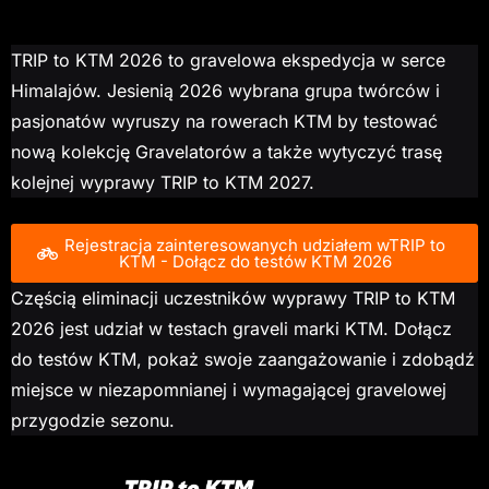
TRIP to KTM 2026 to
gra
v
elowa
ekspedycja w serce
Himalajów. Jesienią 2026 wybrana grupa twórców i
pasjonatów wyruszy na rowerach KTM
by
testować
nową kolekcję
Gravelatorów
a także
wytyczyć trasę
kolejnej
wyprawy
TRIP to KTM 2027
.
Rejestracja zainteresowanych udziałem wTRIP to
KTM - Dołącz do testów KTM 2026
Częścią eliminacji uczestników wyprawy TRIP to KTM
2026 jest udział w
testach
gra
v
eli
marki
KTM
.
Dołącz
do testów KTM, pokaż swoje zaangażowanie i zdobądź
miejsce w n
iezapomnianej i
wymagającej
gra
v
elowej
przygodzie sezonu.