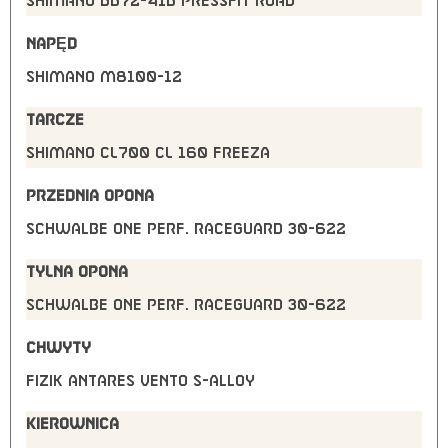
Shimano BB72-41B pressfit Road
NAPĘD
Shimano M8100-12
TARCZE
Shimano CL700 CL 160 freeza
PRZEDNIA OPONA
Schwalbe One Perf. RaceGuard 30-622
TYLNA OPONA
Schwalbe One Perf. RaceGuard 30-622
CHWYTY
Fizik Antares Vento S-Alloy
KIEROWNICA