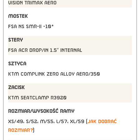
VISION TriMax Aero
MOSTEK
FSA NS SMR-II -10°
STERY
FSA ACR drop/in 1.5″ internal
SZTYCA
KTM COMPLink zero Alloy aero/350
ZACISK
KTM seatclamp R3920
ROZMIAR/WYSOKOŚĆ RAMY
XS/49, S/52, M/55, L/57, XL/59 (
jak dobrać
rozmiar?
)