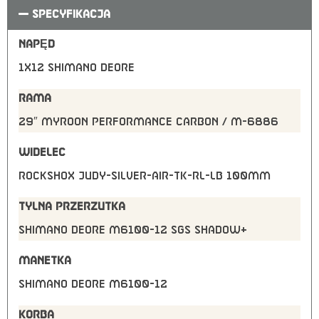
SPECYFIKACJA
NAPĘD
1X12 SHIMANO DEORE
RAMA
29″ Myroon Performance Carbon / M-6886
WIDELEC
RockShox JUDY-SILVER-AIR-TK-RL-LB 100mm
TYLNA PRZERZUTKA
Shimano Deore M6100-12 SGS shadow+
MANETKA
Shimano Deore M6100-12
KORBA