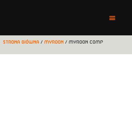
Strona główna
/
MYROON
/ MYROON COMP