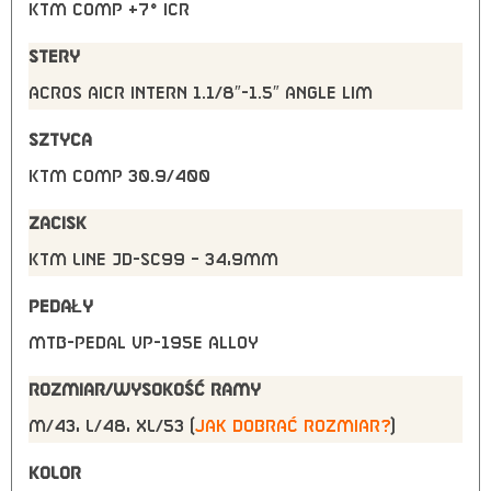
KTM COMP +7° ICR
STERY
Acros AICR intern 1.1/8″-1.5″ angle lim
SZTYCA
KTM COMP 30.9/400
ZACISK
KTM Line JD-SC99 – 34,9mm
PEDAŁY
MTB-Pedal VP-195E alloy
ROZMIAR/WYSOKOŚĆ RAMY
M/43, L/48, XL/53 (
jak dobrać rozmiar?
)
KOLOR