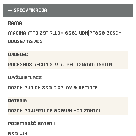
SPECYFIKACJA
RAMA
Macina MTB 29″ Alloy 6061 UDH|PT800 Bosch
BDU38/M5700
WIDELEC
RockShox Recon Slv RL 29″ 120mm 15×110
WYŚWIETLACZ
Bosch PURION 200 Display & Remote
BATERIA
Bosch PowerTUBE 800Wh horizontal
POJEMNOŚĆ BATERII
800 Wh