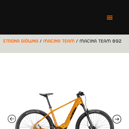
Strona główna
/
Macina Team
/ MACINA TEAM 892