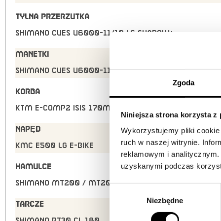
TYLNA PRZERZUTKA
Shimano CUES U6000-11/10 LG shadow+
MANETKI
Shimano CUES U6000-11 display
Zgoda
KORBA
KTM E-COMP2 ISIS 170mm Q8
Niniejsza strona korzysta z
Wykorzystujemy pliki cookie 
NAPĘD
ruch w naszej witrynie. Inf
KMC e500 LG e-bike
reklamowym i analitycznym. 
uzyskanymi podczas korzysta
HAMULCE
Shimano MT200 / MT200 2-Piston
Wybór
Niezbędne
zgody
TARCZE
Shimano RT30 CL 180