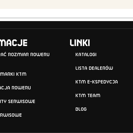
macje
Linki
rać rozmiar roweru
Katalogi
Lista Dealerów
 marki KTM
KTM e-KSPEDYCJA
acja roweru
KTM TEAM
ty serwisowe
BLOG
erwisowe