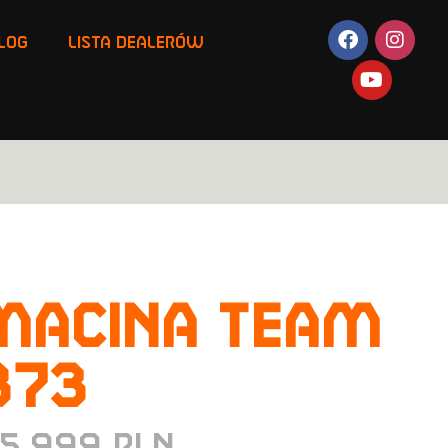
LOG
LISTA DEALERÓW
MACINA TEAM
873
15.999
PLN