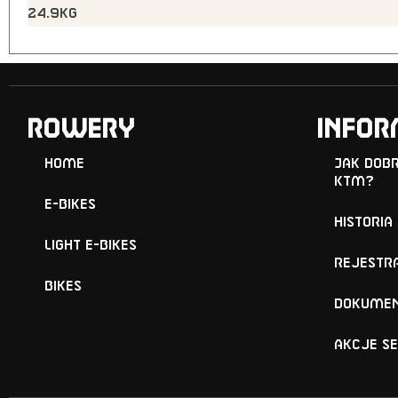
24.9kg
ROWERY
Infor
Home
Jak dob
KTM?
E-Bikes
Historia
Light E-Bikes
Rejestr
Bikes
Dokumen
Akcje s