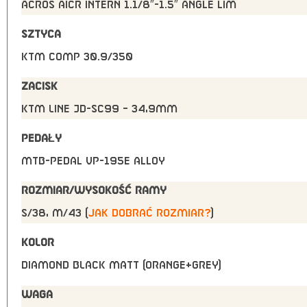
Acros AICR intern 1.1/8″-1.5″ angle lim
SZTYCA
KTM COMP 30.9/350
ZACISK
KTM Line JD-SC99 – 34,9mm
PEDAŁY
MTB-Pedal VP-195E alloy
ROZMIAR/WYSOKOŚĆ RAMY
S/38, M/43 (
jak dobrać rozmiar?
)
KOLOR
DIAMOND BLACK MATT (ORANGE+GREY)
WAGA