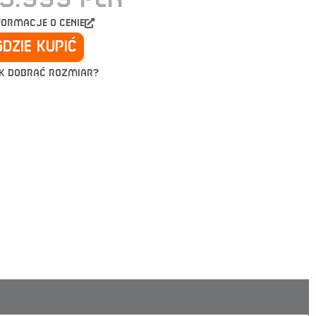
formacje o cenie
Gdzie kupić
k dobrać rozmiar?