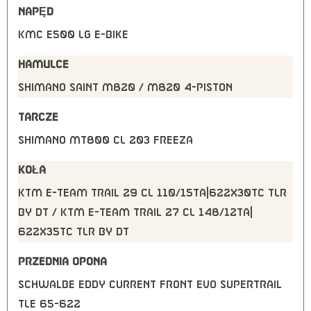
NAPĘD
KMC e500 LG e-bike
HAMULCE
Shimano Saint M820 / M820 4-Piston
TARCZE
Shimano MT800 CL 203 freeza
KOŁA
KTM E-TEAM Trail 29 CL 110/15TA|622x30TC TLR
by DT / KTM E-TEAM Trail 27 CL 148/12TA|
622x35TC TLR by DT
PRZEDNIA OPONA
Schwalbe Eddy Current Front Evo SuperTrail
TLE 65-622