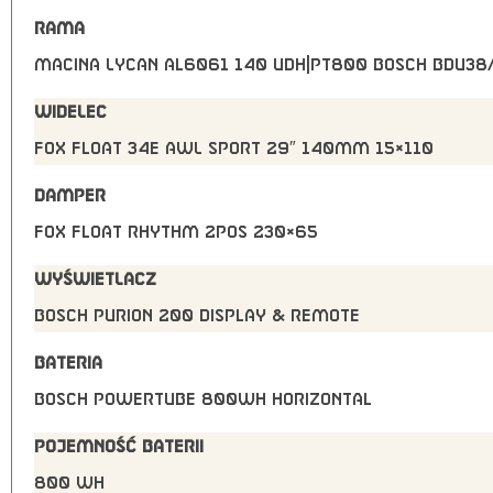
RAMA
Macina Lycan Al6061 140 UDH|PT800 Bosch BDU3
WIDELEC
FOX Float 34E AWL Sport 29″ 140mm 15×110
DAMPER
FOX Float Rhythm 2Pos 230×65
WYŚWIETLACZ
Bosch PURION 200 Display & Remote
BATERIA
Bosch PowerTUBE 800Wh horizontal
POJEMNOŚĆ BATERII
800 Wh