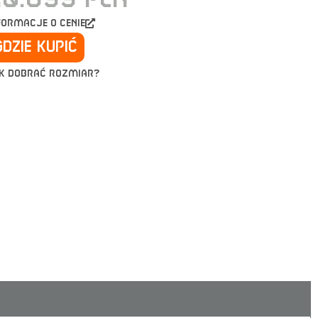
formacje o cenie
Gdzie kupić
k dobrać rozmiar?