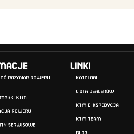
macje
Linki
rać rozmiar roweru
Katalogi
Lista Dealerów
 marki KTM
KTM e-KSPEDYCJA
acja roweru
KTM TEAM
ty serwisowe
BLOG