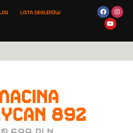
LOG
LISTA DEALERÓW
MACINA
LYCAN 892
20.699
PLN