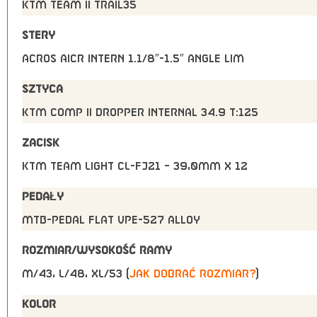
KTM TEAM II Trail35
STERY
Acros AICR intern 1.1/8″-1.5″ angle lim
SZTYCA
KTM COMP II dropper internal 34.9 T:125
ZACISK
KTM TEAM Light CL-FJ21 – 39,0mm x 12
PEDAŁY
MTB-Pedal flat VPE-527 alloy
ROZMIAR/WYSOKOŚĆ RAMY
M/43, L/48, XL/53 (
jak dobrać rozmiar?
)
KOLOR