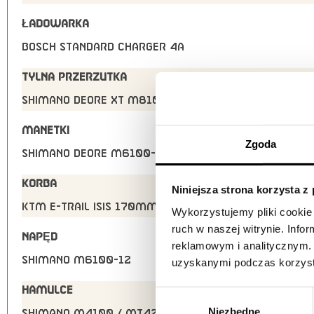
ŁADOWARKA
Bosch STANDARD Charger 4A
TYLNA PRZERZUTKA
Shimano Deore XT M8100-12 SGS shadow+
MANETKI
Zgoda
Shimano Deore M6100-12
KORBA
Niniejsza strona korzysta z
KTM E-TRAIL ISIS 170mm Q12
Wykorzystujemy pliki cookie 
ruch w naszej witrynie. Inf
NAPĘD
reklamowym i analitycznym. 
Shimano M6100-12
uzyskanymi podczas korzysta
HAMULCE
Wybór
Niezbędne
zgody
Shimano M4100 / MT420 4-Piston