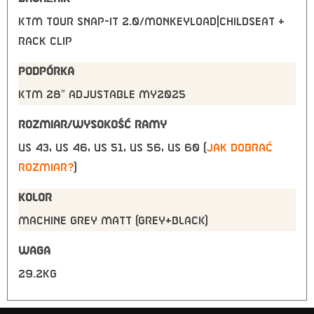
KTM tour snap-it 2.0/monkeyload|childseat +
rack clip
PODPÓRKA
KTM 28″ adjustable MY2025
ROZMIAR/WYSOKOŚĆ RAMY
US 43, US 46, US 51, US 56, US 60 (
jak dobrać
rozmiar?
)
KOLOR
MACHINE GREY MATT (GREY+BLACK)
WAGA
29.2kg