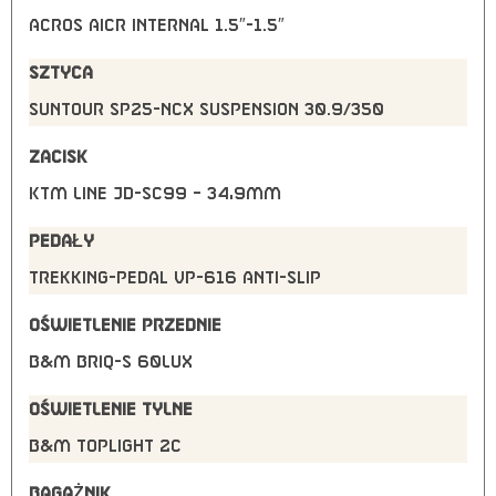
Acros AICR internal 1.5″-1.5″
SZTYCA
Suntour SP25-NCX suspension 30.9/350
ZACISK
KTM Line JD-SC99 – 34,9mm
PEDAŁY
Trekking-Pedal VP-616 anti-slip
OŚWIETLENIE PRZEDNIE
B&M Briq-S 60Lux
OŚWIETLENIE TYLNE
B&M Toplight 2C
BAGAŻNIK