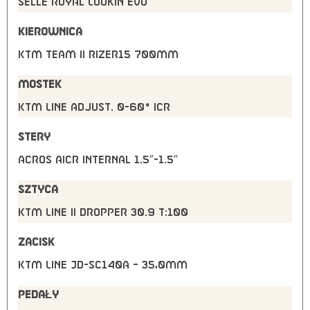
Selle Royal Lookin Evo
KIEROWNICA
KTM TEAM II rizer15 700mm
MOSTEK
KTM Line adjust. 0-60° ICR
STERY
Acros AICR internal 1.5″-1.5″
SZTYCA
KTM Line II dropper 30.9 T:100
ZACISK
KTM Line JD-SC140A – 35,0mm
PEDAŁY