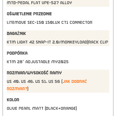
MTB-Pedal flat VPE-527 alloy
OŚWIETLENIE PRZEDNIE
Litemove SEC-150 150Lux CT1 connector
BAGAŻNIK
KTM light 42 snap-it 2.0/monkeyload|rack clip
PODPÓRKA
KTM 28″ adjustable MY2025
ROZMIAR/WYSOKOŚĆ RAMY
US 40, US 46, US 51, US 56 (
jak dobrać
rozmiar?
)
KOLOR
OLIVE PEARL MATT (BLACK+ORANGE)