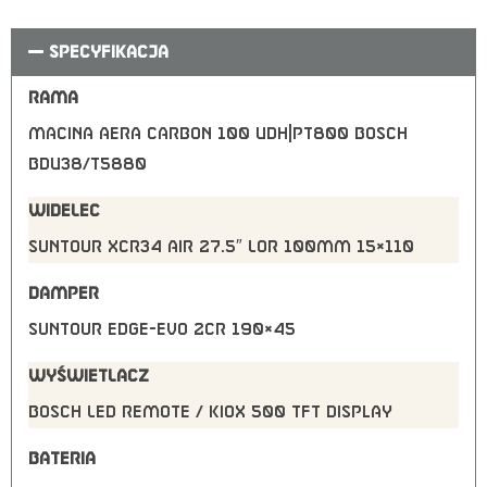
SPECYFIKACJA
RAMA
Macina Aera Carbon 100 UDH|PT800 Bosch
BDU38/T5880
WIDELEC
Suntour XCR34 Air 27.5″ LOR 100mm 15×110
DAMPER
Suntour EDGE-EVO 2CR 190×45
WYŚWIETLACZ
Bosch LED Remote / KIOX 500 TFT Display
BATERIA