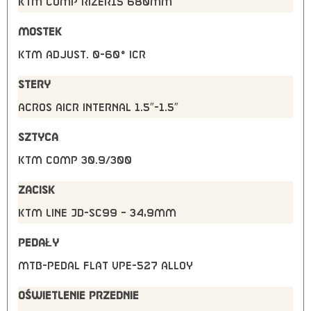
KTM COMP rizer15 680mm
MOSTEK
KTM adjust. 0-60° ICR
STERY
Acros AICR internal 1.5″-1.5″
SZTYCA
KTM COMP 30.9/300
ZACISK
KTM Line JD-SC99 – 34,9mm
PEDAŁY
MTB-Pedal flat VPE-527 alloy
OŚWIETLENIE PRZEDNIE