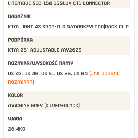
Litemove SEC-150 150Lux CT1 connector
BAGAŻNIK
KTM light 42 snap-it 2.0/monkeyload|rack clip
PODPÓRKA
KTM 28″ adjustable MY2025
ROZMIAR/WYSOKOŚĆ RAMY
US 43, US 46, US 51, US 56, US 60 (
jak dobrać
rozmiar?
)
KOLOR
MACHINE GREY (SILVER+BLACK)
WAGA
28.4kg