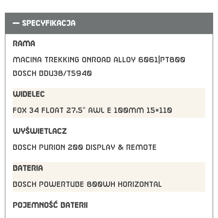
SPECYFIKACJA
RAMA
Macina Trekking Onroad Alloy 6061|PT800
Bosch BDU38/T5940
WIDELEC
FOX 34 Float 27,5″ AWL E 100mm 15×110
WYŚWIETLACZ
Bosch PURION 200 Display & Remote
BATERIA
Bosch PowerTUBE 800Wh horizontal
POJEMNOŚĆ BATERII