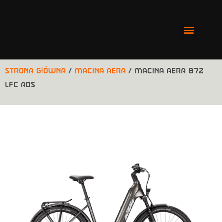
Strona główna
/
Macina Aera
/ MACINA AERA 872
LFC ABS