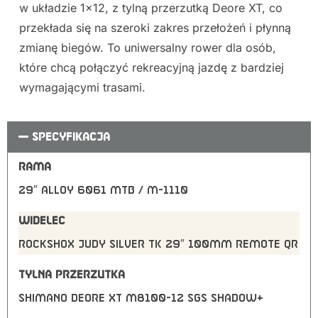
w układzie 1×12, z tylną przerzutką Deore XT, co
przekłada się na szeroki zakres przełożeń i płynną
zmianę biegów. To uniwersalny rower dla osób,
które chcą połączyć rekreacyjną jazdę z bardziej
wymagającymi trasami.
SPECYFIKACJA
RAMA
29″ Alloy 6061 MTB / M-1110
WIDELEC
RockShox Judy Silver TK 29″ 100mm remote QR
TYLNA PRZERZUTKA
Shimano Deore XT M8100-12 SGS shadow+