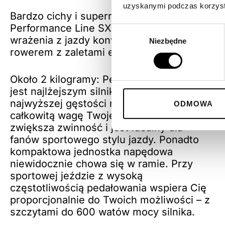
uzyskanymi podczas korzysta
Bardzo cichy i supernaturalny, nowy
Performance Line SX łączy w sobie
Wybór
wrażenia z jazdy konwencjonalnym
Niezbędne
zgody
rowerem z zaletami e-roweru.
Około 2 kilogramy: Performance Line SX
jest najlżejszym silnikiem Bosch o
najwyższej gęstości mocy. Zmniejsza
ODMOWA
całkowitą wagę Twojego e-roweru,
zwiększa zwinność i jest idealny dla
fanów sportowego stylu jazdy. Ponadto
kompaktowa jednostka napędowa
niewidocznie chowa się w ramie. Przy
sportowej jeździe z wysoką
częstotliwością pedałowania wspiera Cię
proporcjonalnie do Twoich możliwości – z
szczytami do 600 watów mocy silnika.